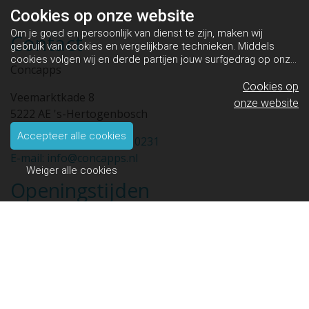
Cookies op
onze website
Om je goed en persoonlijk van dienst te zijn, maken wij
Contact
gebruik van cookies en vergelijkbare technieken. Middels
cookies volgen wij en derde partijen jouw surfgedrag op onze
Concapps
website. Hiermee tonen wij gepersonaliseerde advertenties
en dit maakt het voor jou mogelijk om informatie te delen via
Cookies op
Veemarktkade 8
social media.
Bekijk ons cookiebeleid
onze website
5222 AE 's-Hertogenbosch
Accepteer alle cookies
Telefoon: +31 (0)73 820 0231
E-mail: info@concapps.nl
Weiger alle cookies
Openingstijden
Maandag tm vrijdag 09:00 - 17:30 uur